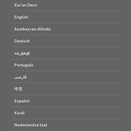
Kur’an Dersi
English
Azərbaycan dilində
Deutsch
ئۇيغۇرچە
Português
فارسی
中文
Español
Kurdî
Nederlandse taal