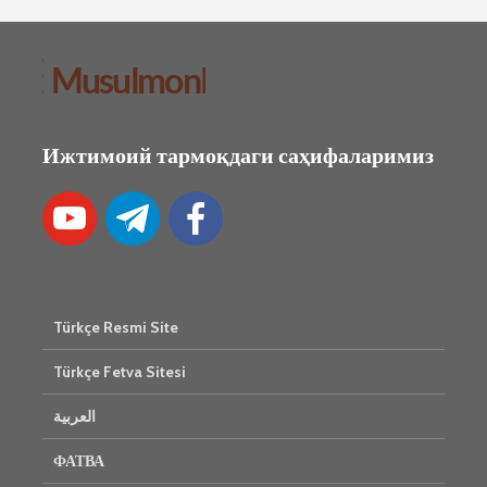
Ижтимоий тармоқдаги саҳифаларимиз
Türkçe Resmi Site
Türkçe Fetva Sitesi
العربية
ФАТВА