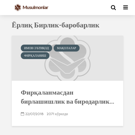
Ёрлиқ Бирлик-баробарлик
ИМОН-ЭЪТИҚОД
МАҚОЛАЛАР
ФИРҚАЛАНИШ
Фирқаланмасдан
бирлашишлик ва биродарлик...
22/07/2018
2071 кўрилди