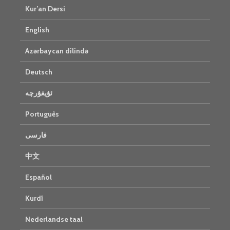
Kur’an Dersi
English
Azərbaycan dilində
Deutsch
ئۇيغۇرچە
Português
فارسی
中文
Español
Kurdî
Nederlandse taal